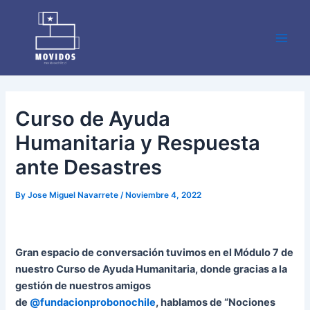
Skip
Post
Main
to
navigation
Men
content
Curso de Ayuda
Humanitaria y Respuesta
ante Desastres
By
Jose Miguel Navarrete
/
Noviembre 4, 2022
Gran espacio de conversación tuvimos en el Módulo 7 de
nuestro Curso de Ayuda Humanitaria, donde gracias a la
gestión de nuestros amigos
de
@fundacionprobonochile
, hablamos de “Nociones